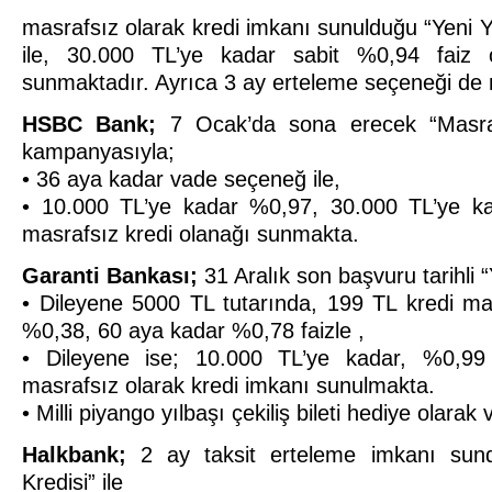
masrafsız olarak kredi imkanı sunulduğu “Yeni 
ile, 30.000 TL’ye kadar sabit %0,94 faiz o
sunmaktadır. Ayrıca 3 ay erteleme seçeneği de 
HSBC Bank;
7 Ocak’da sona erecek “Masrafs
kampanyasıyla;
• 36 aya kadar vade seçeneğ ile,
• 10.000 TL’ye kadar %0,97, 30.000 TL’ye ka
masrafsız kredi olanağı sunmakta.
Garanti Bankası;
31 Aralık son başvuru tarihli “Y
• Dileyene 5000 TL tutarında, 199 TL kredi ma
%0,38, 60 aya kadar %0,78 faizle ,
• Dileyene ise; 10.000 TL’ye kadar, %0,99
masrafsız olarak kredi imkanı sunulmakta.
• Milli piyango yılbaşı çekiliş bileti hediye olarak 
Halkbank;
2 ay taksit erteleme imkanı sund
Kredisi” ile