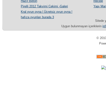
Hazır Beton
Recipe
Pirelli 2012 Takvimi Çekimi -Galeri
Yapı Mar
Kral oyun oyna | Ücretsiz oyun oyna !
hafıza oyunları burada 3
Sitede y
Uygun bulunmayan içeriklerin
in
© 201
Pow