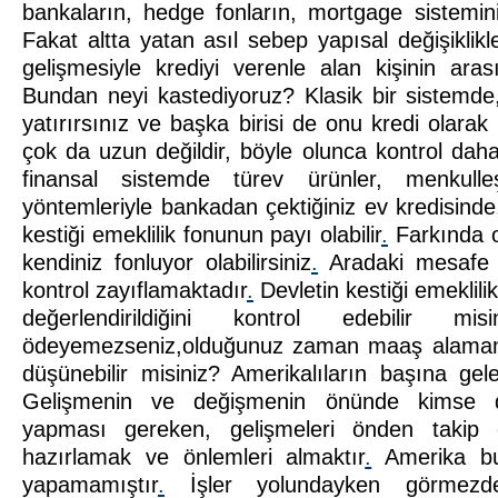
bankaların, hedge fonların, mortgage sisteminin
Fakat altta yatan asıl sebep yapısal değişiklikle
gelişmesiyle krediyi verenle alan kişinin aras
Bundan neyi kastediyoruz? Klasik bir sistemde
yatırırsınız ve başka birisi de onu kredi olarak
çok da uzun değildir, böyle olunca kontrol daha
finansal sistemde türev ürünler, menkulleşt
yöntemleriyle bankadan çektiğiniz ev kredisind
kestiği emeklilik fonunun payı olabilir
.
Farkında o
kendiniz fonluyor olabilirsiniz
.
Aradaki mesafe b
kontrol zayıflamaktadır
.
Devletin kestiği emeklili
değerlendirildiğini kontrol edebilir mi
ödeyemezseniz,olduğunuz zaman maaş alamama
düşünebilir misiniz? Amerikalıların başına ge
Gelişmenin ve değişmenin önünde kimse du
yapması gereken, gelişmeleri önden takip e
hazırlamak ve önlemleri almaktır
.
Amerika b
yapamamıştır
.
İşler yolundayken görmezden 