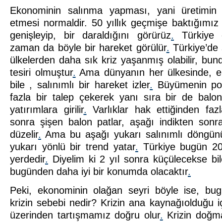
Ekonominin salınma yapması, yani üretimin 
etmesi normaldir. 50 yıllık geçmişe baktığımı
genişleyip, bir daraldığını görürüz
.
Türkiye e
zaman da böyle bir hareket görülür
.
Türkiye’de 
ülkelerden daha sık kriz yaşanmış olabilir, bunda
tesiri olmuştur
.
Ama dünyanın her ülkesinde, en
bile , salınımlı bir hareket izler
.
Büyümenin pozi
fazla bir talep çekerek yanı sıra bir de balon
yatırımlara girilir
.
Varlıklar hak ettiğinden fazl
sonra şişen balon patlar, aşağı indikten son
düzelir
.
Ama bu aşağı yukarı salınımlı döngünü
yukarı yönlü bir trend yatar
.
Türkiye bugün 20 
yerdedir
.
Diyelim ki 2 yıl sonra küçülecekse bi
bugünden daha iyi bir konumda olacaktır
.
Peki, ekonominin olağan seyri böyle ise, bu
krizin sebebi nedir? Krizin ana kaynağıolduğu 
üzerinden tartışmamız doğru olur
.
Krizin doğma