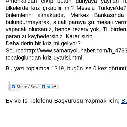
Amerika’dan çıkıp bütün dünyaya yayılan 
ülkelerde kriz çıkabilir mi? Mesela Türkiye’de
önlemlerini almaktadır
.
Merkez Bankasında fa
bulundurmayarak, sıcak paraya şu mesajı verme
yapacak olursanız, bende rezerv yok, TL birden
paranızı kaybedersiniz
.
Karar sizin
.
Daha derin bir kriz mi geliyor?
Source:http://www.samanyoluhaber.com/h_473
topaloglundan-kriz-uyarisi.html
Bu yazı toplamda 1319, bugün ise 0 kez görünt
Ev ve İş Telefonu Başvurusu Yapmak İçin;
Bu