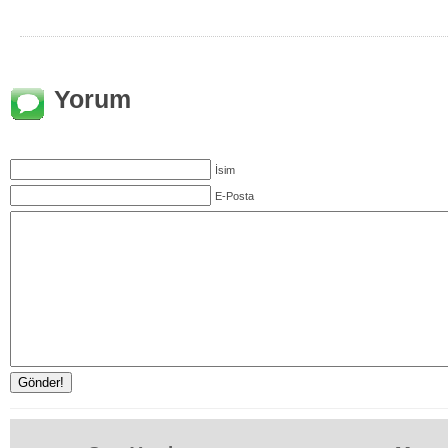
Yorum
İsim
E-Posta