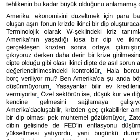
tehlikenin bu kadar büyük olduğunu anlamamış ol
Amerika, ekonomisini düzeltmek için para b
oluşan aşırı fonun krizde ikinci bir dip oluştura
Terminolojik olarak W-şeklindeki kriz tanı
Amerika’nın yaşadığı kısa bir dip ve ikinc
gerçekleşen krizden sonra ortaya çıkmıştır
çıkıyoruz derken daha derin bir krize girilmesi
dipte olduğu gibi olası ikinci dipte de asıl sorun 
değerlendirilmesindeki kontroldür
.
Hala borcu
borç veriliyor mu? Ben Amerika’da şu anda bö
düşünmüyorum
.
Yaşayanlar bilir ev kredileri
vermiyorlar
.
Özel sektörün ise, düşük kur ve diğ
kendine gelmesini sağlamaya çalışıyor
Amerika’daoluşabilir, krizden geç çıkabilirler ama
bir dip olması pek muhtemel gözükmüyor
.
Zate
dibin gelişinde de FED’in enflasyonu düşürme
yükseltmesi yatıyordu, yani bugünkü duru