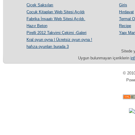
Çiçek Saksıları
Giriş
Çocuk Kitapları Web Sitesi Açıldı
Hırdavat
Fabrika İnşaatı Web Sitesi Açıldı.
Termal Ot
Hazır Beton
Recipe
Pirelli 2012 Takvimi Çekimi -Galeri
Yapı Mar
Kral oyun oyna | Ücretsiz oyun oyna !
hafıza oyunları burada 3
Sitede y
Uygun bulunmayan içeriklerin
in
© 201
Pow