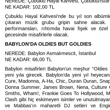
NEREDE: Çubuklu Hayal Kahvesi, Çubuklu/İstan
NE KADAR: 102,00 TL
Çubuklu Hayal Kahvesi’nde bu yıl son albüml
çıkaran müzik grubu gripin sahne alacak.
performansları, rıhtımda havai fişek ve özel 
gecesinde misafirlerle olacak.
BABYLON’DA OLDIES BUT GOLDIES
NEREDE: Babylon Asmalımescit, İstanbul
NE KADAR: 66,00 TL
Babylon misafirleri Babylon’un meşhur “Oldies 
yeni yıla girecek. Babylon’da yeni yıl heyec
Cure, Madonna, A-Ha, Chic, Duran Duran, Snap
Donna Summer, James Brown, Nena, Culture C
Smiths, Wham!, Frankie Goes To Hollywood, M
Clash gibi hiç eskimeyen isimler ve unutulmaya
ve Mabbas’ın maharetli DJ setleri ve Engin 