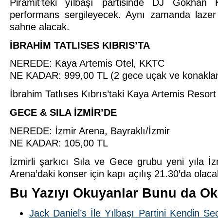
Piramit’teki yılbaşı partisinde DJ Gökhan
performans sergileyecek. Aynı zamanda lazer 
sahne alacak.
İBRAHİM TATLISES KIBRIS’TA
NEREDE: Kaya Artemis Otel, KKTC
NE KADAR: 999,00 TL (2 gece uçak ve konaklam
İbrahim Tatlıses Kıbrıs’taki Kaya Artemis Resort
GECE & SILA İZMİR’DE
NEREDE: İzmir Arena, Bayraklı/İzmir
NE KADAR: 105,00 TL
İzmirli şarkıcı Sıla ve Gece grubu yeni yıla İzm
Arena’daki konser için kapı açılış 21.30′da olaca
Bu Yazıyı Okuyanlar Bunu da Ok
Jack Daniel’s İle Yılbaşı Partini Kendin Se