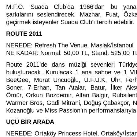
M.F.Ö. Suada Club’da 1966′dan bu yana 
şarkılarını seslendirecek. Mazhar, Fuat, Özka
geçirmek isteyenler Suada Club’ı tercih edebilir.
ROUTE 2011
NEREDE: Refresh The Venue, Maslak/İstanbul
NE KADAR: Normal: 50,00 TL, Stand: 525,00 TL
Route 2011’de dans müziği sevenleri Türkiye’
buluşturacak. Kurulacak 1 ana sahne ve 1 VIP
BeeGee, Murat Uncuoğlu, U.F.U.K, Uhr, Ferh
Soner, 7-Erhan, Tan Atalar, Batur, İlker Aks
Ömür, Orkun Bozdemir, Altan Balgır, Rubsilen
Warmer Bros, Gadi Mitrani, Doğuş Çabakçor, N
Kozanoğlu ve Miss Passion’ın performanslarıyla 
ÜÇÜ BİR ARADA
NEREDE: Ortaköy Princess Hotel, Ortaköy/İsta