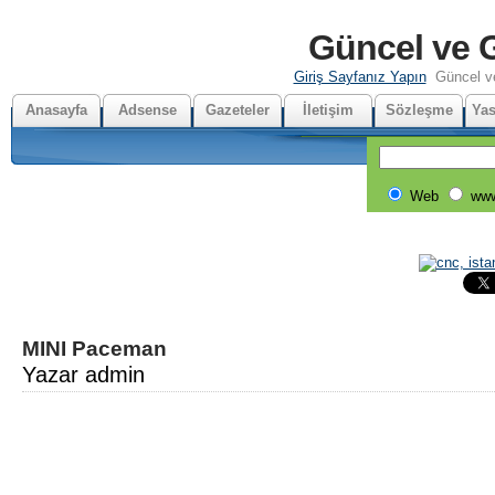
Güncel ve G
Giriş Sayfanız Yapın
Güncel v
Anasayfa
Adsense
Gazeteler
İletişim
Sözleşme
Yas
Web
www
MINI Paceman
Yazar admin