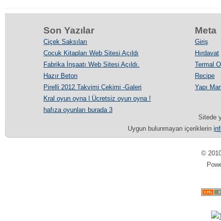
Son Yazılar
Meta
Çiçek Saksıları
Giriş
Çocuk Kitapları Web Sitesi Açıldı
Hırdavat
Fabrika İnşaatı Web Sitesi Açıldı.
Termal Ot
Hazır Beton
Recipe
Pirelli 2012 Takvimi Çekimi -Galeri
Yapı Mar
Kral oyun oyna | Ücretsiz oyun oyna !
hafıza oyunları burada 3
Sitede y
Uygun bulunmayan içeriklerin
in
© 201
Pow