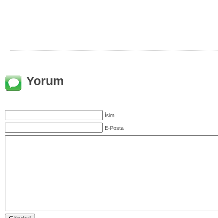
Yorum
İsim
E-Posta