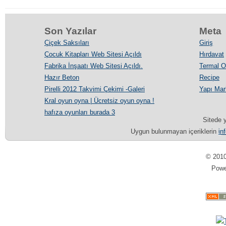
Son Yazılar
Meta
Çiçek Saksıları
Giriş
Çocuk Kitapları Web Sitesi Açıldı
Hırdavat
Fabrika İnşaatı Web Sitesi Açıldı.
Termal Ot
Hazır Beton
Recipe
Pirelli 2012 Takvimi Çekimi -Galeri
Yapı Mar
Kral oyun oyna | Ücretsiz oyun oyna !
hafıza oyunları burada 3
Sitede y
Uygun bulunmayan içeriklerin
in
© 201
Pow