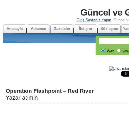
Güncel ve G
Giriş Sayfanız Yapın
Güncel v
Anasayfa
Adsense
Gazeteler
İletişim
Sözleşme
Yas
Web
www
Operation Flashpoint – Red River
Yazar admin