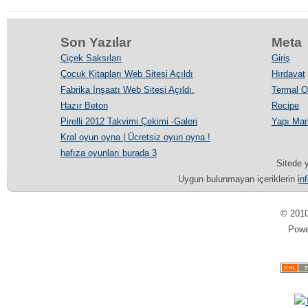
Son Yazılar
Meta
Çiçek Saksıları
Giriş
Çocuk Kitapları Web Sitesi Açıldı
Hırdavat
Fabrika İnşaatı Web Sitesi Açıldı.
Termal Ot
Hazır Beton
Recipe
Pirelli 2012 Takvimi Çekimi -Galeri
Yapı Mar
Kral oyun oyna | Ücretsiz oyun oyna !
hafıza oyunları burada 3
Sitede y
Uygun bulunmayan içeriklerin
in
© 201
Pow