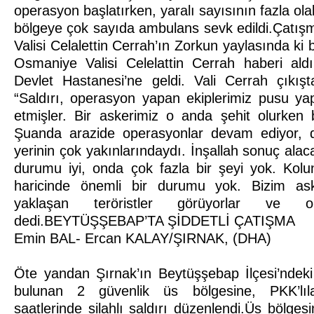
operasyon başlatırken, yaralı sayısının fazla olab
bölgeye çok sayıda ambulans sevk edildi.Çatı
Valisi Celalettin Cerrah’ın Zorkun yaylasında ki 
Osmaniye Valisi Celelattin Cerrah haberi al
Devlet Hastanesi’ne geldi. Vali Cerrah çıkış
“Saldırı, operasyon yapan ekiplerimiz pusu yap
etmişler. Bir askerimiz o anda şehit olurken b
Şuanda arazide operasyonlar devam ediyor, di
yerinin çok yakınlarındaydı. İnşallah sonuç alac
durumu iyi, onda çok fazla bir şeyi yok. Kolu
haricinde önemli bir durumu yok. Bizim ask
yaklaşan teröristler görüyorlar ve o
dedi.BEYTÜŞŞEBAP’TA ŞİDDETLİ ÇATIŞMA
Emin BAL- Ercan KALAY/ŞIRNAK, (DHA)
Öte yandan Şırnak’ın Beytüşşebap İlçesi’ndek
bulunan 2 güvenlik üs bölgesine, PKK’lıl
saatlerinde silahlı saldırı düzenlendi.Üs bölges