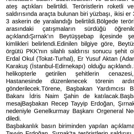
ateş açtıkları belirtildi. Teröristlerin roketli
saldırısında araçta bulunan biri yüzbaşı, ikisi er
3 askerin de yaralandığı belirtildi.Bölgede teröri
arasındaki çatışmaların sürdüğü öğrenildi.
açıklandıŞırnak’ın Beytüşşebap ilçesinde ş
kimlikleri belirlendi.Edinilen bilgiye göre, Bey
örgütü PKK’nın silahlı saldırısı sonucu şehit 
Erdal Okul (Tokat-Turhal), Er Yusuf Aktan (Ada
Karakuş (İstanbul-Edirnekapı) olduğu açıklandı.
helikopterle getirilen şehitlerin cenaze
Hastanesinde düzenlenecek törenin ardı
gönderilecek.Törene, Başbakan Yardımcısı Beş
Bakanı İdris Naim Şahin de katılacak.Başba
mesajBaşbakan Recep Tayyip Erdoğan, Şırnak’
nedeniyle Genelkurmay Başkanı Orgeneral Nec
diledi.
Başbakanlık basın biriminden yapılan açıkla
Tayyip Erdoğan, Şırnak’ta teröristlerin saldırıs