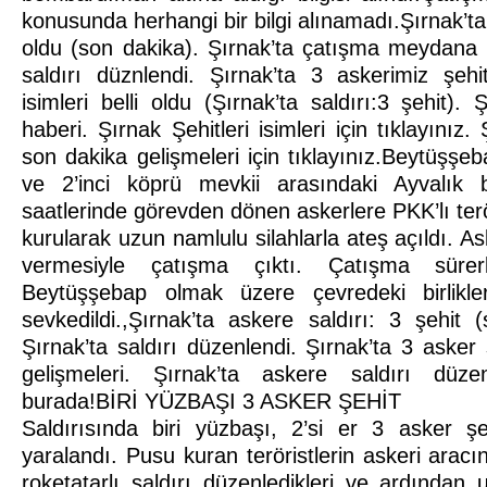
konusunda herhangi bir bilgi alınamadı.Şırnak’ta
oldu (son dakika). Şırnak’ta çatışma meydana g
saldırı düznlendi. Şırnak’ta 3 askerimiz şehit
isimleri belli oldu (Şırnak’ta saldırı:3 şehit). Ş
haberi. Şırnak Şehitleri isimleri için tıklayınız.
son dakika gelişmeleri için tıklayınız.Beytüşşeb
ve 2’inci köprü mevkii arasındaki Ayvalık
saatlerinde görevden dönen askerlere PKK’lı terö
kurularak uzun namlulu silahlarla ateş açıldı. As
vermesiyle çatışma çıktı. Çatışma süre
Beytüşşebap olmak üzere çevredeki birlikle
sevkedildi.,Şırnak’ta askere saldırı: 3 şehit 
Şırnak’ta saldırı düzenlendi. Şırnak’ta 3 asker
gelişmeleri. Şırnak’ta askere saldırı düze
burada!BİRİ YÜZBAŞI 3 ASKER ŞEHİT
Saldırısında biri yüzbaşı, 2’si er 3 asker ş
yaralandı. Pusu kuran teröristlerin askeri aracı
roketatarlı saldırı düzenledikleri ve ardından 