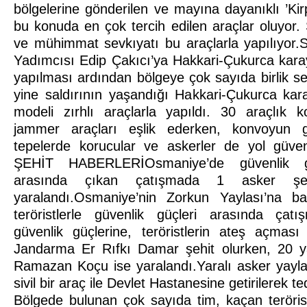
bölgelerine gönderilen ve mayına dayanıklı ’Kirp
bu konuda en çok tercih edilen araçlar oluyor. 
ve mühimmat sevkıyatı bu araçlarla yapılıyor.S
Yadımcısı Edip Çakıcı’ya Hakkari-Çukurca karay
yapılması ardından bölgeye çok sayıda birlik sev
yine saldırının yaşandığı Hakkari-Çukurca kara
modeli zırhlı araçlarla yapıldı. 30 araçlık 
jammer araçları eşlik ederken, konvoyun g
tepelerde korucular ve askerler de yol güven
ŞEHİT HABERLERİOsmaniye’de güvenlik güçl
arasında çıkan çatışmada 1 asker şe
yaralandı.Osmaniye’nin Zorkun Yaylası’na b
teröristlerle güvenlik güçleri arasında çat
güvenlik güçlerine, teröristlerin ateş açmas
Jandarma Er Rıfkı Damar şehit olurken, 20 
Ramazan Koçu ise yaralandı.Yaralı asker yayl
sivil bir araç ile Devlet Hastanesine getirilerek te
Bölgede bulunan çok sayıda tim, kaçan terörist