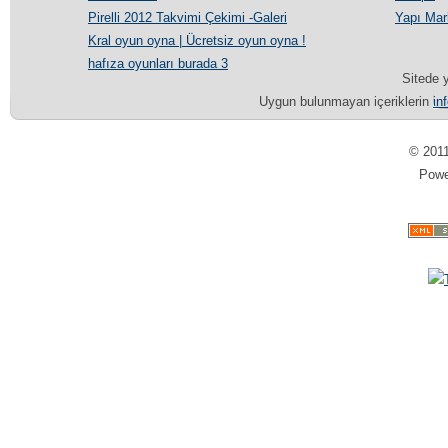
Pirelli 2012 Takvimi Çekimi -Galeri
Yapı Mar
Kral oyun oyna | Ücretsiz oyun oyna !
hafıza oyunları burada 3
Sitede y
Uygun bulunmayan içeriklerin
in
© 201
Pow