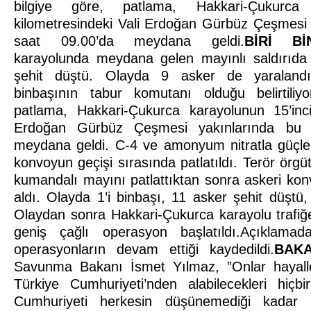
bilgiye göre, patlama, Hakkari-Çukurca 
kilometresindeki Vali Erdoğan Gürbüz Çeşmesi
saat 09.00’da meydana geldi.
BİRİ Bİ
karayolunda meydana gelen mayınlı saldırıda 
şehit düştü. Olayda 9 asker de yaralandı
binbaşının tabur komutanı olduğu belirtiliyo
patlama, Hakkari-Çukurca karayolunun 15’inci
Erdoğan Gürbüz Çeşmesi yakınlarında bu 
meydana geldi. C-4 ve amonyum nitratla güçlen
konvoyun geçişi sırasında patlatıldı. Terör örg
kumandalı mayını patlattıktan sonra askeri kon
aldı. Olayda 1’i binbaşı, 11 asker şehit düştü
Olaydan sonra Hakkari-Çukurca karayolu trafiğe
geniş çağlı operasyon başlatıldı.Açıklamad
operasyonların devam ettiği kaydedildi.
BAKA
Savunma Bakanı İsmet Yılmaz, ”Onlar hayalle 
Türkiye Cumhuriyeti’nden alabilecekleri hiçb
Cumhuriyeti herkesin düşünemediği kadar b