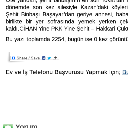
dönemde son kez ailesiyle Kazan’daki köyleri
Şehit Binbaşı Başayar’dan geriye annesi, babas
birlikte bir yer sofrasında yemek yerken çekti
kaldı.CİHAN
Yine PKK Yine Şehit – Hakkari Çuku
Bu yazı toplamda 2254, bugün ise 0 kez görünt
Ev ve İş Telefonu Başvurusu Yapmak İçin;
Bu
Yorum