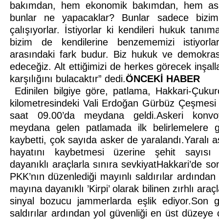
bakımdan, hem ekonomik bakımdan, hem ask
bunlar ne yapacaklar? Bunlar sadece bizim
çalışıyorlar. İstiyorlar ki kendileri hukuk tanım
bizim de kendilerine benzememizi istiyorla
arasındaki fark budur. Biz hukuk ve demokrasi 
edeceğiz. Alt ettiğimizi de herkes görecek inşal
karşılığını bulacaktır” dedi.
ÖNCEKİ HABER
Edinilen bilgiye göre, patlama, Hakkari-Çukur
kilometresindeki Vali Erdoğan Gürbüz Çeşmesi
saat 09.00’da meydana geldi.Askeri konvo
meydana gelen patlamada ilk belirlemelere 
kaybetti, çok sayıda asker de yaralandı.Yaralı a
hayatını kaybetmesi üzerine şehit sayısı 
dayanıklı araçlarla sınıra sevkiyatHakkari’de so
PKK’nın düzenlediği mayınlı saldırılar ardından 
mayına dayanıklı ’Kirpi’ olarak bilinen zırhlı araç
sinyal bozucu jammerlarda eşlik ediyor.Son g
saldırılar ardından yol güvenliği en üst düzeye çı