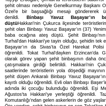
şehit olması nedeniyle Genelkurmay Başkanı O
Özel’e bir başsağlığı mesajı göndererek üzün
denildi.
Binbaşı Yavuz Başayar’ın ba
düştü
Hakkari’nin Çukurca ilçesinde teröristleri
şehit olan Binbaşı Yavuz Başayar’ın (37) Yenim
baba ocağına ateş düştü. Şehit Binbaşı’n
Turhal’dan Hakkari’ye tayin olduğu, şehidin tek 
Başayar’ın da Sivas’ta Özel Harekat Polisi
öğrenildi. Tokat Turhal’dayken Erzincan’da 
olarak görev yapan şehit binbaşının daha önce
çatışmalara girdiği belirtildi. Hakkari’nin Ç
saatlerinde teröristlerin yola döşediği mayın
şehit düşen Ankaralı Binbaşı Yavuz Başayar’ın
kayıtlı olduğu öğrenildi. Evli olan Binbaşı Başer’
adında iki çocuğu bulunduğu öğrenildi. Eşi M
Ağustos’ta Hakkari’ye yerleştiği öğrenildi. T
Komutanlığı’ndan gelen askerlerin de göz yaşlar
Öte yandan, şehit binbaşının en son Tokat’tan 