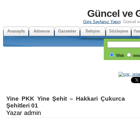
Güncel ve G
Giriş Sayfanız Yapın
Güncel v
Anasayfa
Adsense
Gazeteler
İletişim
Sözleşme
Yas
Web
www
Yine PKK Yine Şehit – Hakkari Çukurca
Şehitleri 01
Yazar admin