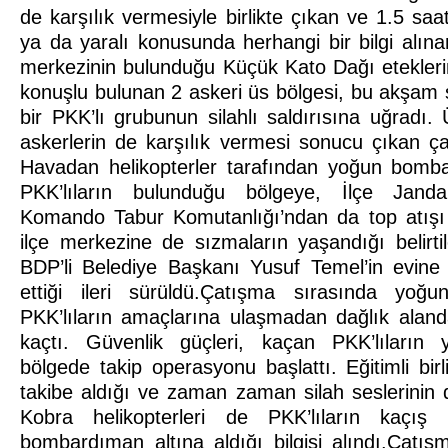
de karşılık vermesiyle birlikte çıkan ve 1.5 sa
ya da yaralı konusunda herhangi bir bilgi alın
merkezinin bulunduğu Küçük Kato Dağı etekleri
konuşlu bulunan 2 askeri üs bölgesi, bu akşam 
bir PKK’lı grubunun silahlı saldırısına uğradı
askerlerin de karşılık vermesi sonucu çıkan ç
Havadan helikopterler tarafından yoğun bomba
PKK’lıların bulunduğu bölgeye, İlçe Jand
Komando Tabur Komutanlığı’ndan da top atış
ilçe merkezine de sızmaların yaşandığı belirti
BDP’li Belediye Başkanı Yusuf Temel’in evine
ettiği ileri sürüldü.Çatışma sırasında yoğ
PKK’lıların amaçlarına ulaşmadan dağlık aland
kaçtı. Güvenlik güçleri, kaçan PKK’lıların
bölgede takip operasyonu başlattı. Eğitimli birl
takibe aldığı ve zaman zaman silah seslerinin 
Kobra helikopterleri de PKK’lıların kaçış 
bombardıman altına aldığı bilgisi alındı.Çatış