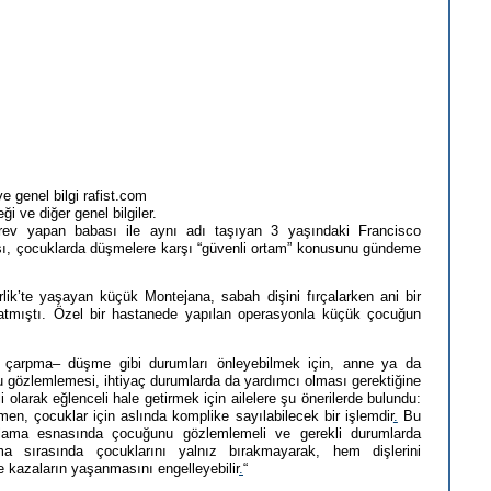
ve genel bilgi rafist.com
i ve diğer genel bilgiler.
örev yapan babası ile aynı adı taşıyan 3 yaşındaki Francisco
sı, çocuklarda düşmelere karşı “güvenli ortam” konusunu gündeme
lik’te yaşayan küçük Montejana, sabah dişini fırçalarken ani bir
 batmıştı. Özel bir hastanede yapılan operasyonla küçük çocuğun
k çarpma– düşme gibi durumları önleyebilmek için, anne ya da
 gözlemlemesi, ihtiyaç durumlarda da yardımcı olması gerektiğine
i olarak eğlenceli hale getirmek için ailelere şu önerilerde bulundu:
men, çocuklar için aslında komplike sayılabilecek bir işlemdir
.
Bu
çalama esnasında çocuğunu gözlemlemeli ve gerekli durumlarda
a sırasında çocuklarını yalnız bırakmayarak, hem dişlerini
e kazaların yaşanmasını engelleyebilir
.
“