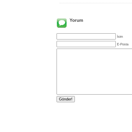
Yorum
İsim
E-Posta