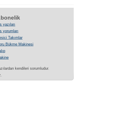
bonelik
s yazıları
s yorumları
sici Takımlar
oru Bükme Makinesi
lıp
akine
azılardan kendileri sorumludur.
z.