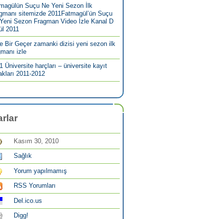
magülün Suçu Ne Yeni Sezon İlk
gmanı sitemizde 2011Fatmagül’ün Suçu
Yeni Sezon Fragman Video İzle Kanal D
ül 2011
e Bir Geçer zamanki dizisi yeni sezon ilk
gmanı izle
1 Üniversite harçları – üniversite kayıt
akları 2011-2012
rlar
Kasım 30, 2010
Sağlık
Yorum yapılmamış
RSS Yorumları
Del.ico.us
Digg!