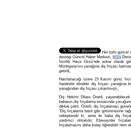
Her türlü güncel 
destegi Güncel Haber Merkezi,
MSN
Desteğ
İncirlik Hava Üssü’nde asker olarak g
Montejana’nın yanağına diş fırçası batma
getirdi
.
Hatırlanacağı üzere 23 Kasım günü, İncir
hareketle elindeki diş fırçası yanağına
yanağından diş fırçası çıkarılmıştı
.
Diş Hekimi Dilara Önerli, yaşanabilece
babanın diş fırçalama esnasında çocuğunu
dikkat çekti. Önerli, diş fırçalamayı güvenl
“Diş fırçalama basit gibi görünmesine rağ
sebeptendir ki, anne ile baba diş fır
yardımcı olmalıdır
.
Ebeveynler fırçalam
fırçalamasını daha kolay öğretebilir hem d