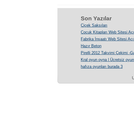
Son Yazılar
Çiçek Saksıları
Çocuk Kitapları Web Sitesi Açı
Fabrika İnşaatı Web Sitesi Açıl
Hazır Beton
Pirelli 2012 Takvimi Çekimi -Ga
Kral oyun oyna | Ücretsiz oyun
hafıza oyunları burada 3
U