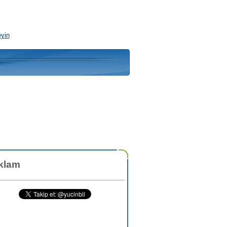
eyin
klam