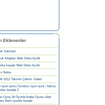
n Eklenenler
ek Saksıları
uk Kitapları Web Sitesi Açıldı
rika İnşaatı Web Sitesi Açıldı.
ır Beton
elli 2012 Takvimi Çekimi -Galeri
l oyun oyna | Ücretsiz oyun oyna ! hafıza
nları burada 3
n Oyna 3d Oyunla Araba Oyunu silah
nu flash oyunlar burada