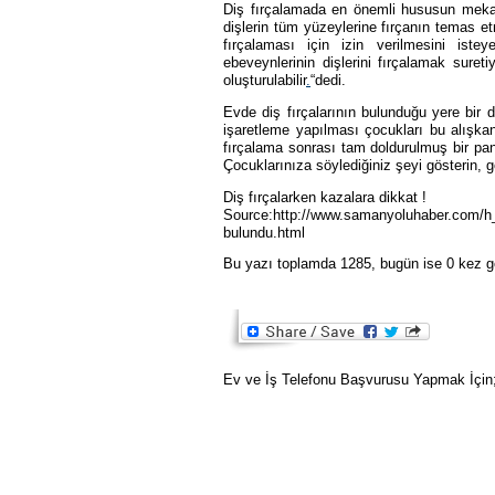
Diş fırçalamada en önemli hususun mekani
dişlerin tüm yüzeylerine fırçanın temas etm
fırçalaması için izin verilmesini iste
ebeveynlerinin dişlerini fırçalamak suret
oluşturulabilir
.
“dedi.
Evde diş fırçalarının bulunduğu yere bir
işaretleme yapılması çocukları bu alışkan
fırçalama sonrası tam doldurulmuş bir pano
Çocuklarınıza söylediğiniz şeyi gösterin, g
Diş fırçalarken kazalara dikkat !
Source:http://www.samanyoluhaber.com/h_4
bulundu.html
Bu yazı toplamda 1285, bugün ise 0 kez g
Ev ve İş Telefonu Başvurusu Yapmak İçin