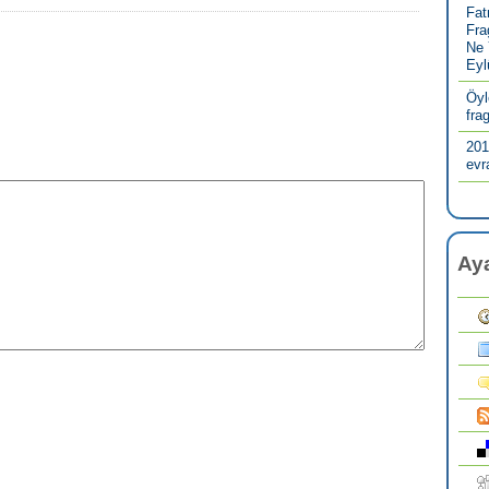
Fat
Fra
Ne 
Eyl
Öyl
fra
201
evr
Aya