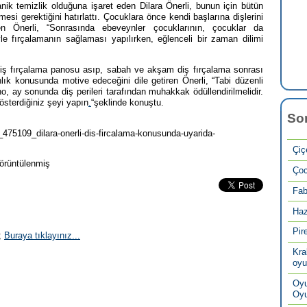
k temizlik olduğuna işaret eden Dilara Önerli, bunun için bütün
esi gerektiğini hatırlattı. Çocuklara önce kendi başlarına dişlerini
yen Önerli, “Sonrasında ebeveynler çocuklarının, çocuklar da
iyle fırçalamanın sağlaması yapılırken, eğlenceli bir zaman dilimi
 diş fırçalama panosu asıp, sabah ve akşam diş fırçalama sonrası
lık konusunda motive edeceğini dile getiren Önerli, “Tabi düzenli
, ay sonunda diş perileri tarafından muhakkak ödüllendirilmelidir.
österdiğiniz şeyi yapın
.
“şeklinde konuştu.
So
75109_dilara-onerli-dis-fircalama-konusunda-uyarida-
Çiç
örüntülenmiş
Çoc
Fab
Haz
Pir
;
Buraya tıklayınız...
Kra
oyu
Oyu
Oyu