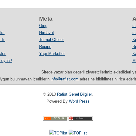
Meta
A
Giriş
rs
ldı
Hırdavat
rs
dı.
Termal Oteller
Ke
Recipe
B
leri
Yapı Marketler
Ka
 oyna !
M
Sitede yazar olan değerli ziyaretçilerimiz ekledikleri y
ygun bulunmayan içeriklerin
info@rafist.com
adresine bildirilmesini rica ederi
© 2010
Rafist Genel Bilgiler
.
Powered By
Word Press