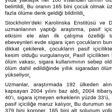
belirtildi
.
Bu oranın 165 bini çocuk olmak üze
fazla ölüme denk geldiği bildirildi
.
Stockholm’deki Karolinska Enstitüsü ve 
uzmanlarının yaptığı araştırma, pasif içic
etkisini ele alan ilk çalışma özelliği t
ebeveynleri evde sigara içen çocukların bu
dikkat çekilerek, çocukların pasif içicili
kesim olduğu vurgulanıyor
.
Pasif içicilikte
ölüm vakası, sigara kullanımının sebep old
ölüm dahil edildiğinde yıllık sigaradan öl
yükseliyor
.
Uzmanlar, araştırmada 192 ülkeden alın
kapsayan 2004 yılını baz aldı
.
2004 itibarı
40’ı, sigara içmeyen erkeklerin yüzde 33’ü, 
pasif içiciliğe maruz kalıyor
.
Bu durumun seb
379 bini koroner, 165 bini alt solunum yolla