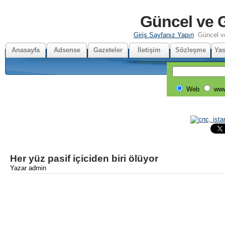
Güncel ve G
Giriş Sayfanız Yapın
Güncel v
Anasayfa
Adsense
Gazeteler
İletişim
Sözleşme
Yas
Web
www
Her yüz pasif içiciden biri ölüyor
Yazar admin