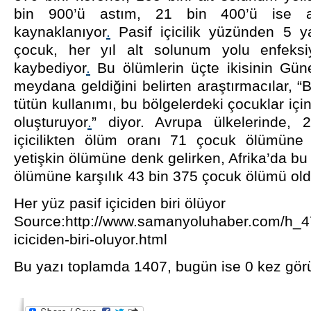
bin 900’ü astım, 21 bin 400’ü ise ak
kaynaklanıyor
.
Pasif içicilik yüzünden 5 y
çocuk, her yıl alt solunum yolu enfeksiy
kaybediyor
.
Bu ölümlerin üçte ikisinin Gün
meydana geldiğini belirten araştırmacılar, “B
tütün kullanımı, bu bölgelerdeki çocuklar için
oluşturuyor
.
” diyor. Avrupa ülkelerinde, 20
içicilikten ölüm oranı 71 çocuk ölümüne 
yetişkin ölümüne denk gelirken, Afrika’da bu
ölümüne karşılık 43 bin 375 çocuk ölümü olduğ
Her yüz pasif içiciden biri ölüyor
Source:http://www.samanyoluhaber.com/h_4
iciciden-biri-oluyor.html
Bu yazı toplamda 1407, bugün ise 0 kez gör